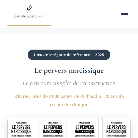
Aller
au
contenu
L'œuvre intégrale de référence — 2025
Le pervers narcissique
Le parcours complet de reconstruction
8 livres · près de 2 000 pages · 50 h d'audio · 20 ans de
recherche clinique