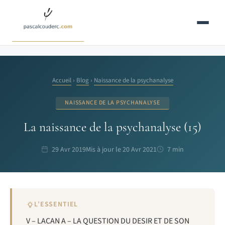
Aller
au
contenu
Accueil
›
Blog
›
Naissance de la psychanalyse
NAISSANCE DE LA PSYCHANALYSE
La naissance de la psychanalyse (15)
29 Avr 2019
Mis à jour le 20 Avr 2021
7 min
L’ESSENTIEL
V – LACAN A – LA QUESTION DU DESIR ET DE SON